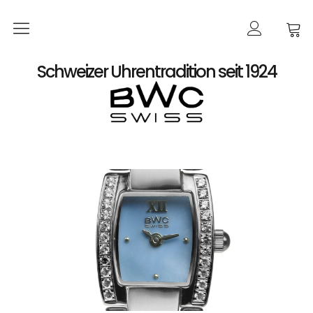
Startseite
Schweizer Uhrentradition seit 1924
Shop
Damen
Automatik
Quarz
Herren
Automatik
Automatik-Chronographen ETA 7750