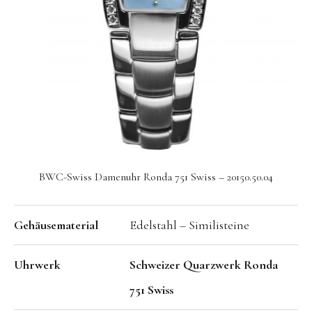
Seit 1924 genießt die BWC Swiss einen exzellenten
Ruf in der Uhrenindustrie. Über all die Jahre, war es
stets unser Ziel zeitgemäßes Design in Verbindung
mit hervorragender Qualität, in der Tradition der
Schweizer Uhrmacherkunst, zu einem
erschwinglichen Preis anzubieten.
BWC-Swiss Damenuhr Ronda 751 Swiss – 20150.50.04
Gehäusematerial
Edelstahl – Similisteine
Uhrwerk
Schweizer Quarzwerk Ronda
751 Swiss