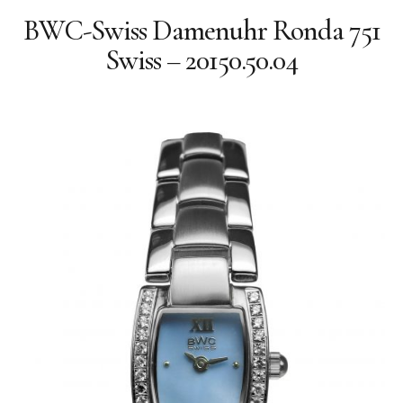
Quarz
BWC-Swiss Damenuhr Ronda 751
Quarz-Chronographen
Swiss – 20150.50.04
Geschichte
Philosophie
Facebook
BWC-SWISS