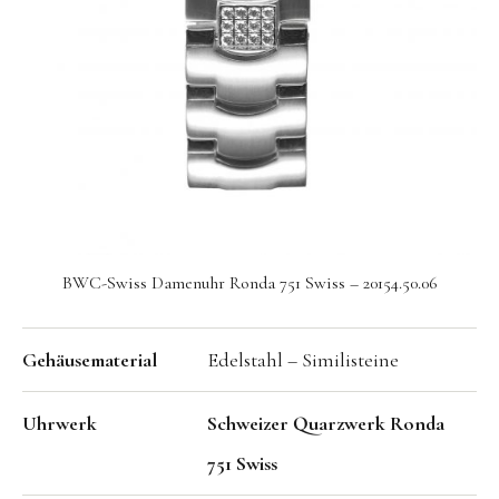
Seit 1924 genießt die BWC Swiss einen exzellenten
Ruf in der Uhrenindustrie. Über all die Jahre, war es
stets unser Ziel zeitgemäßes Design in Verbindung
mit hervorragender Qualität, in der Tradition der
Schweizer Uhrmacherkunst, zu einem
erschwinglichen Preis anzubieten.
BWC-Swiss Damenuhr Ronda 751 Swiss – 20154.50.06
Gehäusematerial
Edelstahl – Similisteine
Uhrwerk
Schweizer Quarzwerk Ronda
751 Swiss