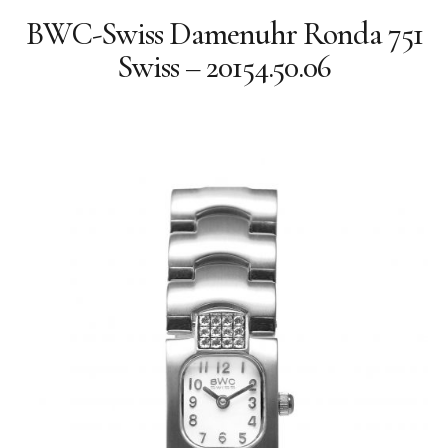
Quarz
BWC-Swiss Damenuhr Ronda 751
Quarz-Chronographen
Swiss – 20154.50.06
Geschichte
Philosophie
Facebook
BWC-SWISS