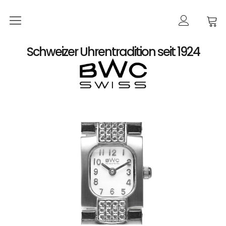
Startseite
Schweizer Uhrentradition seit 1924
Shop
Damen
Automatik
Quarz
Herren
Automatik
Automatik-Chronographen ETA 7750