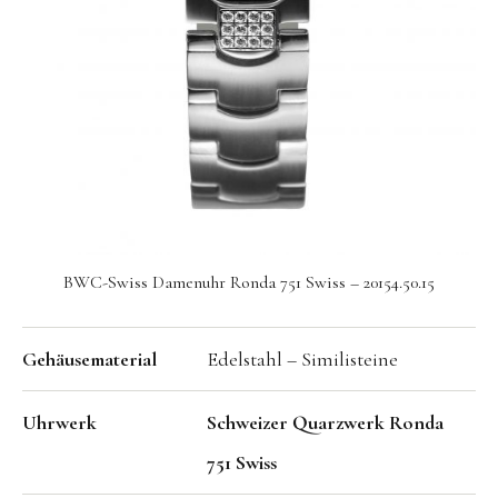
Seit 1924 genießt die BWC Swiss einen exzellenten
Ruf in der Uhrenindustrie. Über all die Jahre, war es
stets unser Ziel zeitgemäßes Design in Verbindung
mit hervorragender Qualität, in der Tradition der
Schweizer Uhrmacherkunst, zu einem
erschwinglichen Preis anzubieten.
BWC-Swiss Damenuhr Ronda 751 Swiss – 20154.50.15
Gehäusematerial
Edelstahl – Similisteine
Uhrwerk
Schweizer Quarzwerk Ronda
751 Swiss