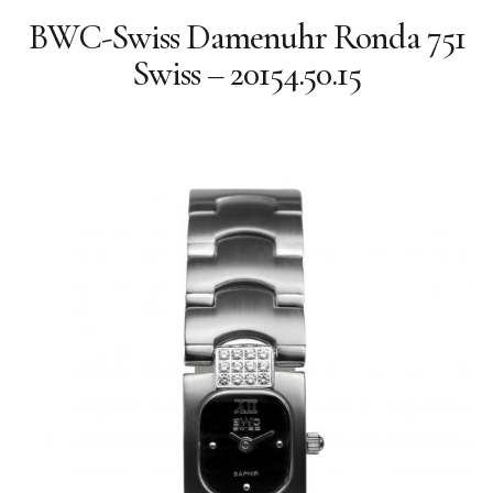
Quarz
BWC-Swiss Damenuhr Ronda 751
Quarz-Chronographen
Swiss – 20154.50.15
Geschichte
Philosophie
Facebook
BWC-SWISS