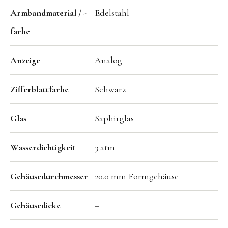
Armbandmaterial / -
Edelstahl
farbe
Anzeige
Analog
Zifferblattfarbe
Schwarz
Glas
Saphirglas
Wasserdichtigkeit
3 atm
Gehäusedurchmesser
20.0 mm Formgehäuse
Gehäusedicke
–