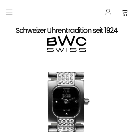
Startseite
Schweizer Uhrentradition seit 1924
Shop
Damen
Automatik
Quarz
Herren
Automatik
Automatik-Chronographen ETA 7750