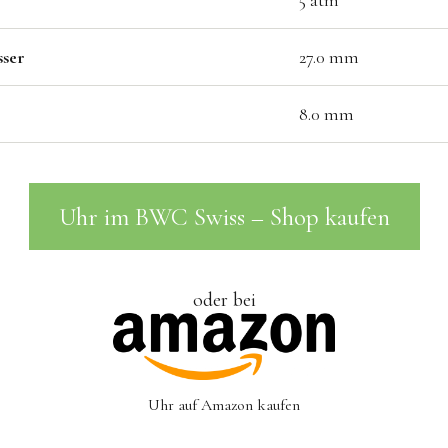
5 atm
ser
27.0 mm
8.0 mm
Uhr im BWC Swiss – Shop kaufen
oder bei
Uhr auf Amazon kaufen