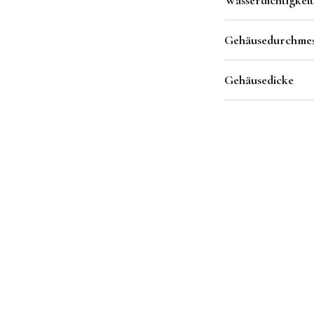
Wasserdichtigkeit
Gehäusedurchmes
Gehäusedicke