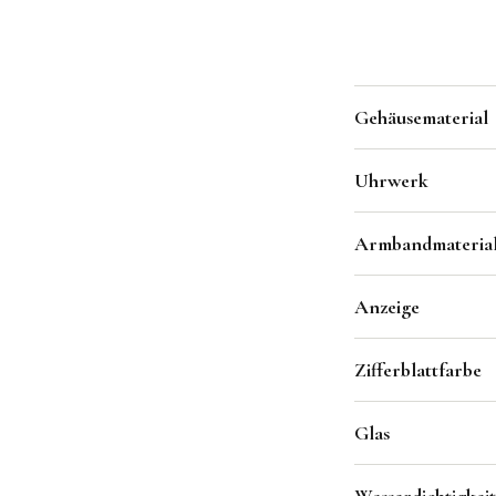
Gehäusematerial
Uhrwerk
Armbandmaterial 
Anzeige
Zifferblattfarbe
Glas