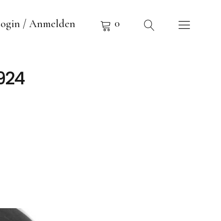
0
ogin / Anmelden
1924