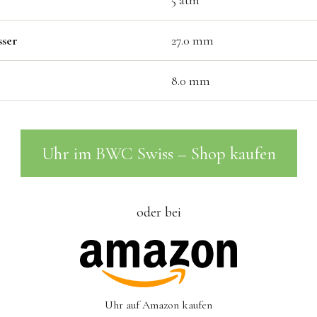
5 atm
ser
27.0 mm
8.0 mm
Uhr im BWC Swiss – Shop kaufen
oder bei
Uhr auf Amazon kaufen