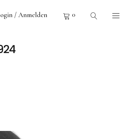
0
ogin / Anmelden
1924