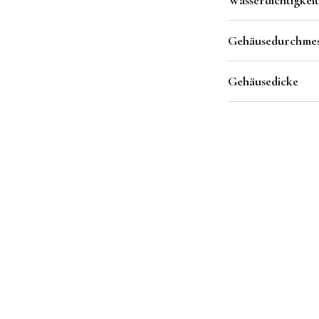
Wasserdichtigkeit
Gehäusedurchmes
Gehäusedicke