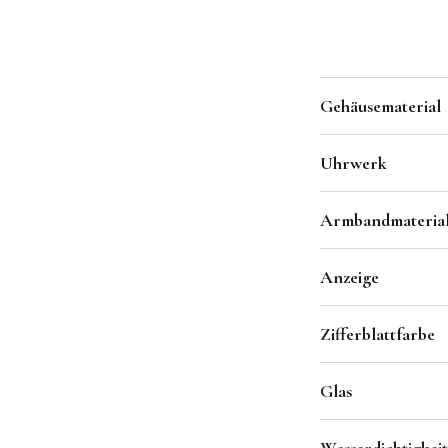
Gehäusematerial
Uhrwerk
Armbandmaterial 
Anzeige
Zifferblattfarbe
Glas