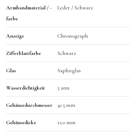
Armbandmaterial / -
Leder / Schwarz
farbe
Anzeige
Chronograph
Zifferblattfarbe
Schwarz
Glas
Saphirglas
Wasserdichtigkeit
5 atm
Gehäusedurchmesser
41.5 mm
Gehäusedicke
12.0 mm