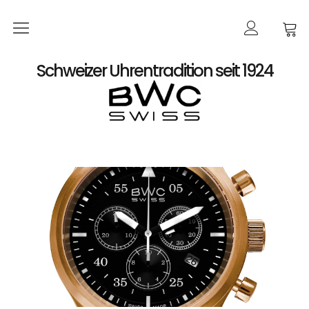
Startseite
Schweizer Uhrentradition seit 1924
Shop
Damen
Automatik
Quarz
Herren
Automatik
Automatik-Chronographen ETA 7750