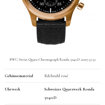
Seit 1924 genießt die BWC Swiss einen exzellenten
Ruf in der Uhrenindustrie. Über all die Jahre, war es
stets unser Ziel zeitgemäßes Design in Verbindung
mit hervorragender Qualität, in der Tradition der
Schweizer Uhrmacherkunst, zu einem
erschwinglichen Preis anzubieten.
BWC-Swiss Quarz-Chronograph Ronda 5040.D 20017.57.52
Gehäusematerial
Edelstahl rosé
Uhrwerk
Schweizer Quarzwerk Ronda
5040.D