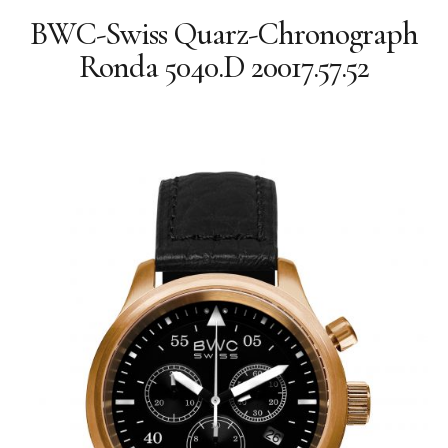
Quarz
BWC-Swiss Quarz-Chronograph
Quarz-Chronographen
Ronda 5040.D 20017.57.52
Geschichte
Philosophie
Facebook
BWC-SWISS