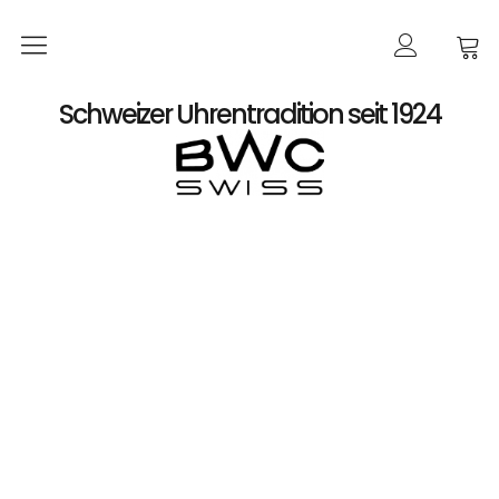
Startseite
Schweizer Uhrentradition seit 1924
Shop
Damen
Automatik
Quarz
Herren
Automatik
Automatik-Chronographen ETA 7750