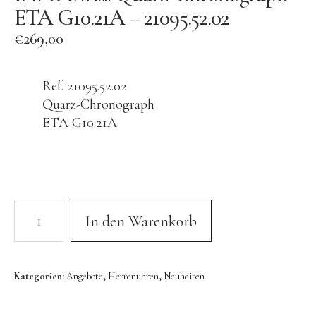
ETA G10.21A – 21095.52.02
Seit 1924 genießt die BWC Swiss einen exzellenten
€
269,00
Ruf in der Uhrenindustrie. Über all die Jahre, war es
stets unser Ziel zeitgemäßes Design in Verbindung
mit hervorragender Qualität, in der Tradition der
Ref. 21095.52.02
Schweizer Uhrmacherkunst, zu einem
Quarz-Chronograph
erschwinglichen Preis anzubieten.
ETA G10.21A
In den Warenkorb
Kategorien:
Angebote
,
Herrenuhren
,
Neuheiten