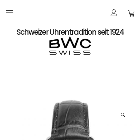
Startseite
Schweizer Uhrentradition seit 1924
Shop
Damen
Automatik
Quarz
Herren
🔍
Automatik
Automatik-Chronographen ETA 7750